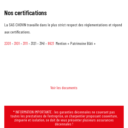
Nos certifications
La SAS CHOVIN travaille dans le plus strict respect des réglementations et répond
aux certiﬁcations.
2301
–
3101
–
3111
– 3121 – 3141 –
8621
Mention « Patrimoine Bâti »
Voir les documents
* INFORMATION IMPORTANTE : les garanties décennales ne couvrant pas
toutes les prestations de l’entreprise, un charpentier proposant couverture,
zinguerie et isolation, se doit de vous présenter plusieurs assurances
décennales !