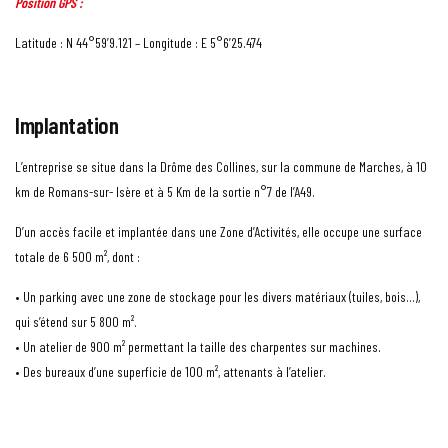
Position GPS :
Latitude : N 44°59’9.121 – Longitude : E 5°6’25.474
Implantation
L’entreprise se situe dans la Drôme des Collines, sur la commune de Marches, à 10
km de Romans-sur- Isère et à 5 Km de la sortie n°7 de l’A49.
D’un accès facile et implantée dans une Zone d’Activités, elle occupe une surface
totale de 6 500 m², dont :
• Un parking avec une zone de stockage pour les divers matériaux (tuiles, bois…),
qui s’étend sur 5 800 m².
• Un atelier de 900 m² permettant la taille des charpentes sur machines.
• Des bureaux d’une superficie de 100 m², attenants à l’atelier.