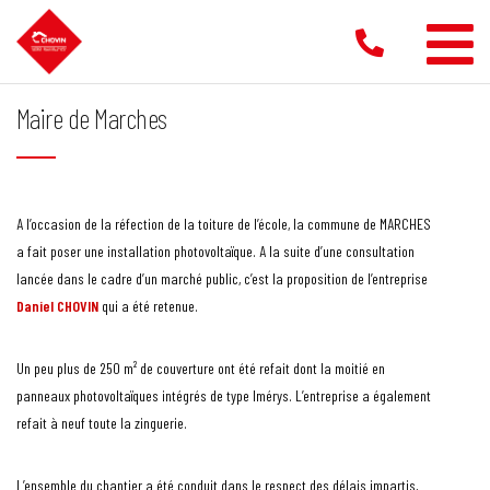
Aller
au
contenu
Maire de Marches
A l’occasion de la réfection de la toiture de l’école, la commune de MARCHES
a fait poser une installation photovoltaïque. A la suite d’une consultation
lancée dans le cadre d’un marché public, c’est la proposition de l’entreprise
Daniel CHOVIN
qui a été retenue.
Un peu plus de 250 m² de couverture ont été refait dont la moitié en
panneaux photovoltaïques intégrés de type Imérys. L’entreprise a également
refait à neuf toute la zinguerie.
L’ensemble du chantier a été conduit dans le respect des délais impartis,