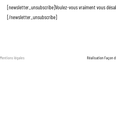
[newsletter_unsubscribe]Voulez-vous vraiment vous désa
[/newsletter_unsubscribe]
© Copyright Chovin – Couverture & charpente en drome – A
Mentions légales
Réalisation Façon d