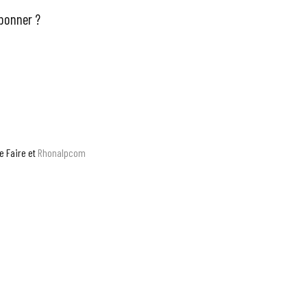
bonner ?
rdèche – Tél.
04 75 47 48 56
e Faire
et
Rhonalpcom