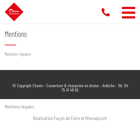
Aller
au
contenu
Mentions
Mentions légales
© Copyright Chovin – Couverture & charpente en drome – Ardèche – Tél.
04
75 47 48 56
Mentions légales
Réalisation Façon de Faire
et
Rhonalpcom